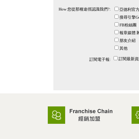
How 您從那種途徑認識我們?:
亞德利官
搜尋引擎Goo
FB粉絲團
報章媒體.
朋友介紹
其他
訂閱最新資
訂閱電子報: