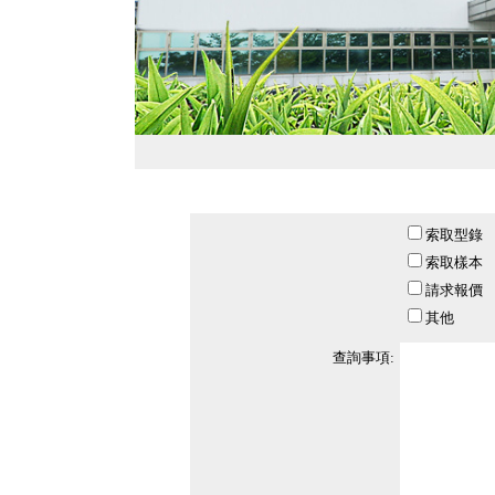
索取型錄
索取樣本
請求報價
其他
查詢事項: