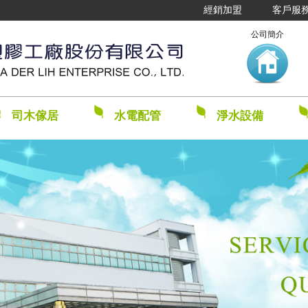
經銷加盟
客戶服
公司簡介
司木傢居
水電配管
淨水設備