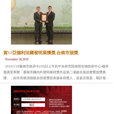
賀!!!亞德利法國發明展獲獎.台南市頒獎
November 18,2016
20161118臺南市政府今(19)日上午於中央研究院南部生物技術中心-楊祥
發講堂舉辦「臺南市國內外發明展得獎作品第二場媒合座談會暨頒獎典
禮」，由市長賴清德親自頒發獎狀表揚各得獎人，並嘉言致賀，期許發...