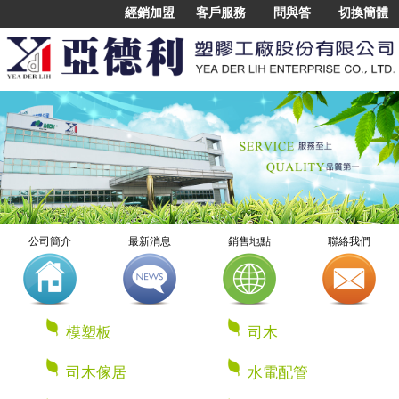
經銷加盟
客戶服務
問與答
切換簡體
公司簡介
最新消息
銷售地點
聯絡我們
模塑板
司木
司木傢居
水電配管