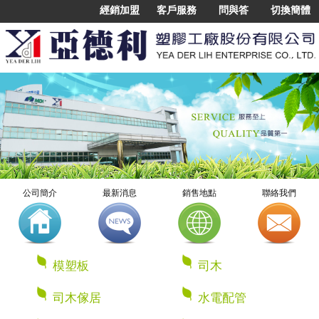
經銷加盟
客戶服務
問與答
切換簡體
公司簡介
最新消息
銷售地點
聯絡我們
模塑板
司木
司木傢居
水電配管