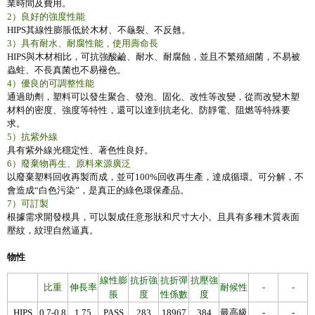
業時間及費用。
2）良好的強度性能
HIPS其線性膨脹低於木材、不龜裂、不反翹。
3）具有耐水、耐腐性能，使用壽命長
HIPS與木材相比，可抗強酸鹼、耐水、耐腐蝕，並且不繁殖細菌，不易被
蟲蛀、不長真菌也不易褪色。
4）優良的可調整性能
通過助劑，塑料可以發生聚合、發泡、固化、改性等改變，從而改變木塑
材料的密度、強度等特性，還可以達到抗老化、防靜電、阻燃等特殊要
求。
5）抗紫外線
具有紫外線光穩定性、著色性良好。
6）廢棄物再生、原料來源廣泛
以廢棄塑料回收再製而成，並可100%回收再生產，達成循環。可分解，不
會造成“白色污染”，是真正的綠色環保產品。
7）可訂製
根據需求開發模具，可以製成任意形狀和尺寸大小。且具有多種木質表面
壓紋，紋理自然逼真。
物性
線性膨
抗折強
抗折彈
抗壓強
比重
伸長率
耐候性
-
-
脹
度
性係數
度
HIPS
0.7-0.8
1.75
PASS
283
18967
384
最高級
-
-