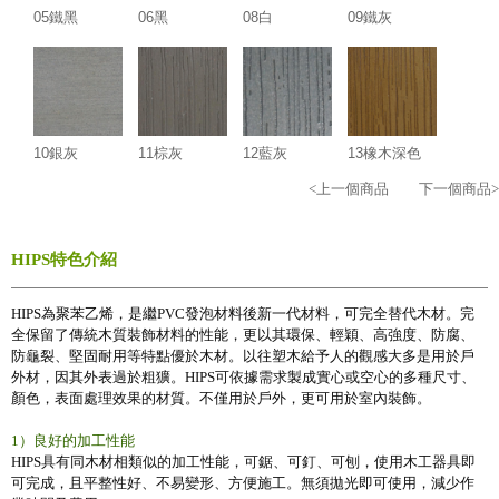
05鐵黑
06黑
08白
09鐵灰
10銀灰
11棕灰
12藍灰
13橡木深色
<上一個商品
下一個商品>
HIPS特色介紹
HIPS為聚苯乙烯，是繼PVC發泡材料後新一代材料，可完全替代木材。完
全保留了傳統木質裝飾材料的性能，更以其環保、輕穎、高強度、防腐、
防龜裂、堅固耐用等特點優於木材。以往塑木給予人的觀感大多是用於戶
外材，因其外表過於粗獷。HIPS可依據需求製成實心或空心的多種尺寸、
顏色，表面處理效果的材質。不僅用於戶外，更可用於室內裝飾。
1）良好的加工性能
HIPS具有同木材相類似的加工性能，可鋸、可釘、可刨，使用木工器具即
可完成，且平整性好、不易變形、方便施工。無須拋光即可使用，減少作