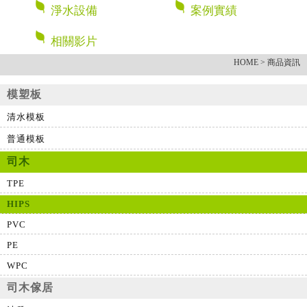
淨水設備
案例實績
相關影片
HOME
> 商品資訊
模塑板
清水模板
普通模板
司木
TPE
HIPS
PVC
PE
WPC
司木傢居