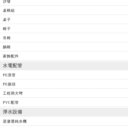
沙發
桌椅組
桌子
椅子
吊椅
躺椅
家飾配件
水電配管
PE浪管
PE接頭
工程用大彎
PVC配管
淨水設備
逆滲透純水機